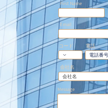
First Name
Email
コード
電話
会社名
Message