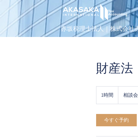
赤坂税理士法人｜株式会社​
財産法
相
談
1時間
1
相談会
会
時
今すぐ予約