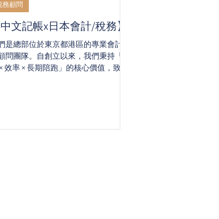
税務顧問
中文記帳x日本會計/稅務】
們是總部位於東京都港區的專業會計稅
顧問團隊。自創立以來，我們秉持「品
 × 效率 × 長期陪跑」的核心價值，致力
為在日發展的企業與個人提供全方位、
語言、多領域的專業支援。無論是日
、台商、中資企業，還是來日創業的一
公司，我們都能為您量身打造最合適的
計與稅務方案。 專業實力 × 國際視野 ×
厚信賴 我們的團隊由逾80名專業人員
成，包括日本稅理士、日本公認會計師
CPA）、美國註冊會計師（USCPA），
及中小企業診斷士。 我們的最大優勢
僅是知識與經驗，更來自於長期陪跑型
支援模式與真誠溝通。我們將每一位客
的事業當作自己的責任，協助您在日本