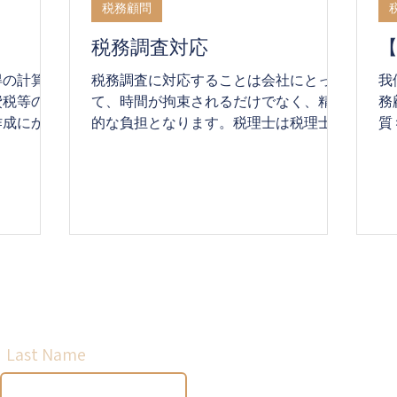
税務顧問
税務調査対応
【
得の計算を
税務調査に対応することは会社にとっ
我
費税等の各
て、時間が拘束されるだけでなく、精神
務
作成にかか
的な負担となります。税理士は税理士法
質
。 ま
第二条により、税務調査に関して会社を
於
、経験豊富
代理する法律的権限を有していることか
跨
会いやタッ
ら、会社の代理人として税務調査の対応
商
税務関連サ
を行うことが可能です。 当税理士法人
人
ます。
は弊社の顧問先のほか、複数の税務調査
會
対応の経験があり、再調査請求、国税不
深
服審判所の手続、税務訴訟等の対応・サ
組
ービスの経験があります。また、案件に
（
​お問い合わせ
応じて弊社顧問の元国税庁勤務経験者及
以
び弁護士の対応を含めたサービスを提供
不
Last Name
いたします。
的
戶