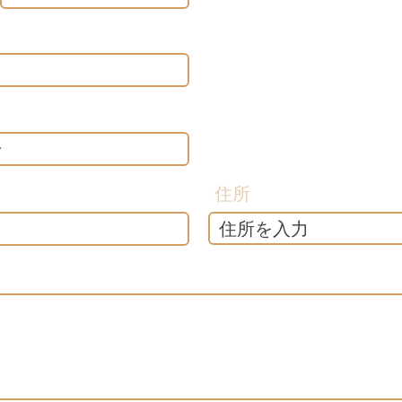
這
務
協
經
包
行
業
業
文
住所
與
稅