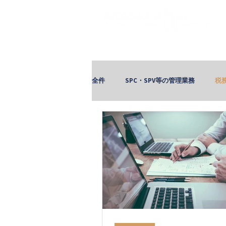
赤坂税理士法人｜株式会社​
全件
SPC・SPV等の管理業務
税