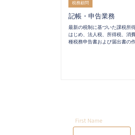
税務顧問
記帳・申告業務
最新の税制に基づいた課税所
はじめ、法人税、所得税、消
種税務申告書および届出書の
わるサービスを提供しています
た、お客様のご要望に応じて
なスタッフが、税務調査立ち
クスシミュレーションなどの
ポートをワンストップで行い
First Name